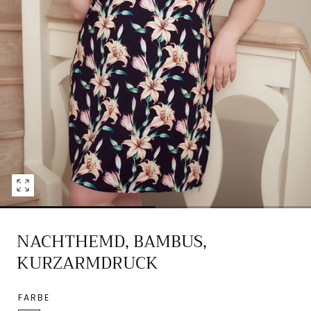
Media
0
in
NACHTHEMD, BAMBUS,
modalem
Fenster
KURZARMDRUCK
öffnen
FARBE