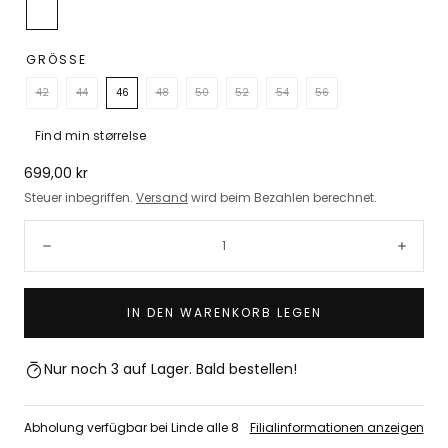
Drucken
GRÖSSE
42
44
46
48
50
52
54
56
Find min størrelse
Regulärer
699,00 kr
Preis
Steuer inbegriffen.
Versand
wird beim Bezahlen berechnet.
Menge:
Verringern
Erhö
IN DEN WARENKORB LEGEN
Nur noch 3 auf Lager. Bald bestellen!
Abholung verfügbar bei Linde alle 8
Filialinformationen anzeigen